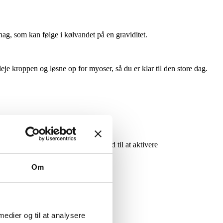
hag, som kan følge i kølvandet på en graviditet.
je kroppen og løsne op for myoser, så du er klar til den store dag.
 med din egen krop, som kan være med til at aktivere
Om
handlingen.
 medier og til at analysere
og afslapning i kroppen.