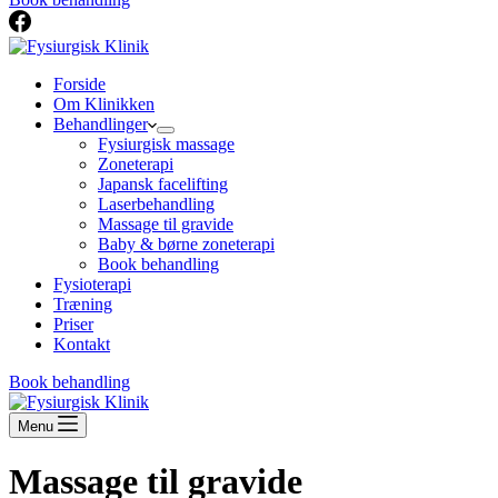
Forside
Om Klinikken
Behandlinger
Fysiurgisk massage
Zoneterapi
Japansk facelifting
Laserbehandling
Massage til gravide
Baby & børne zoneterapi
Book behandling
Fysioterapi
Træning
Priser
Kontakt
Book behandling
Menu
Massage til gravide