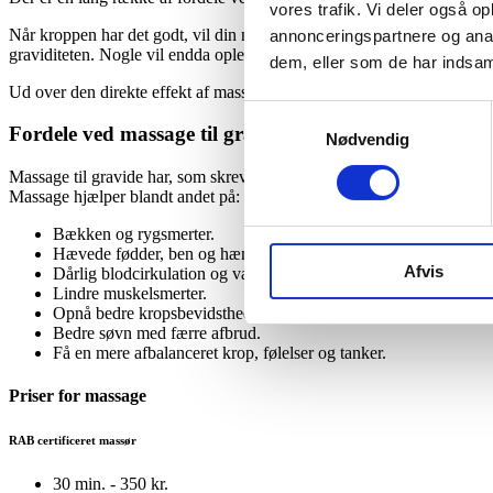
vores trafik. Vi deler også 
Når kroppen har det godt, vil din nattesøvn også blive bedre og mere s
annonceringspartnere og anal
graviditeten. Nogle vil endda opleve en stærkere forbindelse til barnet
dem, eller som de har indsaml
Ud over den direkte effekt af massage, så kan du altså også opleve fler
Samtykkevalg
Fordele ved massage til gravide
Nødvendig
Massage til gravide har, som skrevet ovenfor, en masse gavnlige og v
Massage hjælper blandt andet på:
Bækken og rygsmerter.
Hævede fødder, ben og hænder.
Afvis
Dårlig blodcirkulation og væskeophobning.
Lindre muskelsmerter.
Opnå bedre kropsbevidsthed.
Bedre søvn med færre afbrud.
Få en mere afbalanceret krop, følelser og tanker.
Priser for massage
RAB certificeret massør
30 min. - 350 kr.