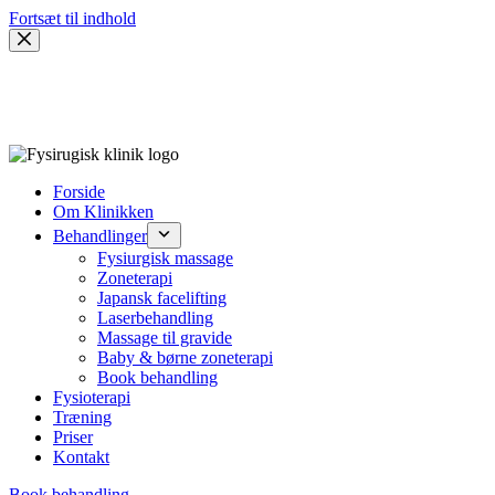
Fortsæt til indhold
Forside
Om Klinikken
Behandlinger
Fysiurgisk massage
Zoneterapi
Japansk facelifting
Laserbehandling
Massage til gravide
Baby & børne zoneterapi
Book behandling
Fysioterapi
Træning
Priser
Kontakt
Book behandling