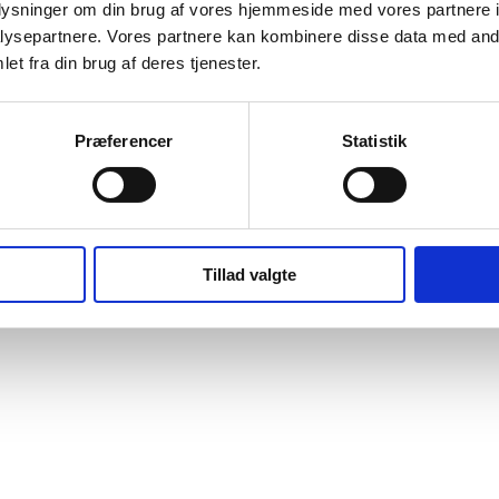
oplysninger om din brug af vores hjemmeside med vores partnere i
tabil. Dette er afgørende for dit energiniveau i løbet af dagen, så du h
ysepartnere. Vores partnere kan kombinere disse data med andr
.
et fra din brug af deres tjenester.
e positive følgevirkninger.
Præferencer
Statistik
elværende fordele.
Tillad valgte