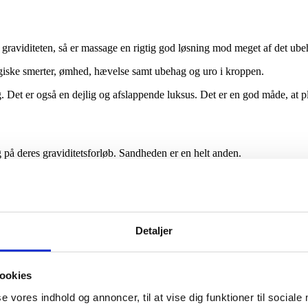
 i graviditeten, så er massage en rigtig god løsning mod meget af det ube
iske smerter, ømhed, hævelse samt ubehag og uro i kroppen.
 Det er også en dejlig og afslappende luksus. Det er en god måde, at ple
 på deres graviditetsforløb. Sandheden er en helt anden.
, forløbet, barnets tilstand og på dig som gravid.
et kan være med til at give din en indre ro, og det giver dig en kontakt
Detaljer
ger eller ønsker.
 om dine behov og ønsker og forventninger. Herefter tilrettelægger vi be
ookies
se vores indhold og annoncer, til at vise dig funktioner til sociale
et giver en effektiv lindring af smerter og spændinger, men også en ro 