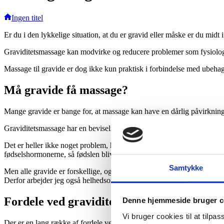
Ingen titel
Er du i den lykkelige situation, at du er gravid eller måske er du midt
Graviditetsmassage kan modvirke og reducere problemer som fysiolog
Massage til gravide er dog ikke kun praktisk i forbindelse med ubehag.
Må gravide få massage?
Mange gravide er bange for, at massage kan have en dårlig påvirkning
Graviditetsmassage har en beviselig positiv effekt på både graviditeten
Det er heller ikke noget problem, hvis din terminsdato er tæt på, da d
fødselshormonerne, så fødslen bliver sat i gang på en naturlig måde.
Samtykke
Men alle gravide er forskellige, og de har forskellige behov, udfordrin
Derfor arbejder jeg også helhedsorienteret. Vi starter med en samtale
Fordele ved graviditetsmassage
Denne hjemmeside bruger c
Vi bruger cookies til at tilpas
Der er en lang række af fordele ved at få massage, når du er gravid. D