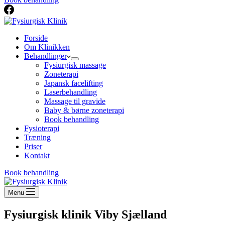
Forside
Om Klinikken
Behandlinger
Fysiurgisk massage
Zoneterapi
Japansk facelifting
Laserbehandling
Massage til gravide
Baby & børne zoneterapi
Book behandling
Fysioterapi
Træning
Priser
Kontakt
Book behandling
Menu
Fysiurgisk klinik Viby Sjælland