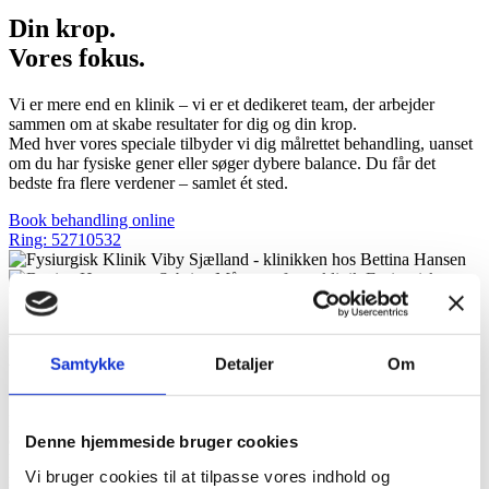
Din krop.
Vores fokus.
Vi er mere end en klinik – vi er et dedikeret team, der arbejder
sammen om at skabe resultater for dig og din krop.
Med hver vores speciale tilbyder vi dig målrettet behandling, uanset
om du har fysiske gener eller søger dybere balance. Du får det
bedste fra flere verdener – samlet ét sted.
Book behandling online
Ring: 52710532
Vi hjælper dig med at få kroppen i
Samtykke
Detaljer
Om
balance
Hos Fysiurgisk Klinik tilbyder vi en række behandlingsformer, der
dækker både akutte smerter og gener, du har haft længe. Vi
Denne hjemmeside bruger cookies
behandler med blandt andet fysioterapi, akupunktur, laserterapi,
Vi bruger cookies til at tilpasse vores indhold og
massage og meget mere – altid med udgangspunkt i dine behov.